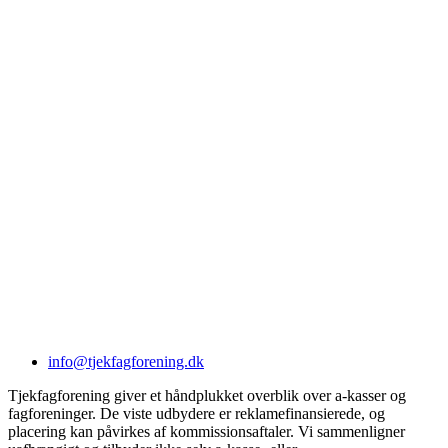
info@tjekfagforening.dk
Tjekfagforening giver et håndplukket overblik over a-kasser og
fagforeninger. De viste udbydere er reklamefinansierede, og
placering kan påvirkes af kommissionsaftaler. Vi sammenligner