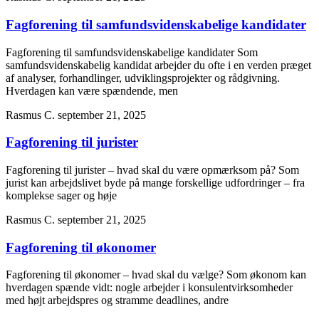
Fagforening til samfundsvidenskabelige kandidater
Fagforening til samfundsvidenskabelige kandidater Som
samfundsvidenskabelig kandidat arbejder du ofte i en verden præget
af analyser, forhandlinger, udviklingsprojekter og rådgivning.
Hverdagen kan være spændende, men
Rasmus C.
september 21, 2025
Fagforening til jurister
Fagforening til jurister – hvad skal du være opmærksom på? Som
jurist kan arbejdslivet byde på mange forskellige udfordringer – fra
komplekse sager og høje
Rasmus C.
september 21, 2025
Fagforening til økonomer
Fagforening til økonomer – hvad skal du vælge? Som økonom kan
hverdagen spænde vidt: nogle arbejder i konsulentvirksomheder
med højt arbejdspres og stramme deadlines, andre