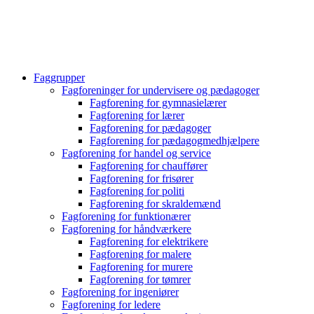
Videre
til
indhold
Faggrupper
Fagforeninger for undervisere og pædagoger
Fagforening for gymnasielærer
Fagforening for lærer
Fagforening for pædagoger
Fagforening for pædagogmedhjælpere
Fagforening for handel og service
Fagforening for chauffører
Fagforening for frisører
Fagforening for politi
Fagforening for skraldemænd
Fagforening for funktionærer
Fagforening for håndværkere
Fagforening for elektrikere
Fagforening for malere
Fagforening for murere
Fagforening for tømrer
Fagforening for ingeniører
Fagforening for ledere