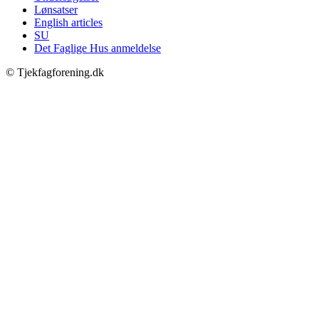
Lønsatser
English articles
SU
Det Faglige Hus anmeldelse
© Tjekfagforening.dk