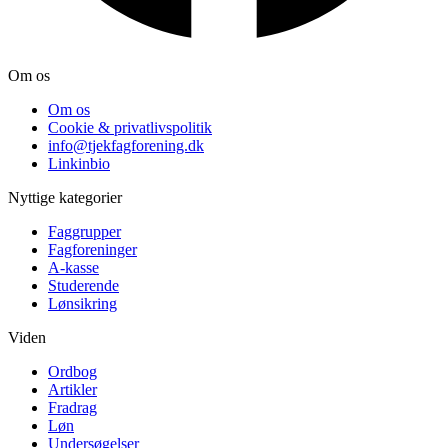
Om os
Om os
Cookie & privatlivspolitik
info@tjekfagforening.dk
Linkinbio
Nyttige kategorier
Faggrupper
Fagforeninger
A-kasse
Studerende
Lønsikring
Viden
Ordbog
Artikler
Fradrag
Løn
Undersøgelser