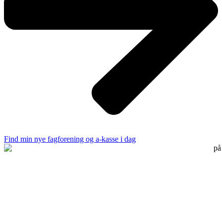
Find min nye fagforening og a-kasse i dag