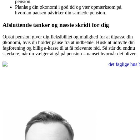
pension.
Planlæg din økonomi i god tid og vær opmærksom på,
hvordan pausen påvirker din samlede pension.
Afsluttende tanker og næste skridt for dig
Opsat pension giver dig fleksibilitet og mulighed for at tilpasse din
økonomi, hvis du holder pause fra at indbetale. Husk at udnytte din
fagforening og billig a-kasse til at få relevante råd. Så står du endnu
stærkere, når du vælger at gå på pension – uanset hvornår det bliver.