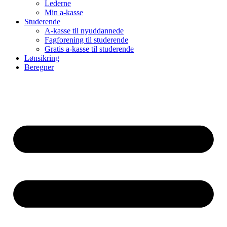
Lederne
Min a-kasse
Studerende
A-kasse til nyuddannede
Fagforening til studerende
Gratis a-kasse til studerende
Lønsikring
Beregner