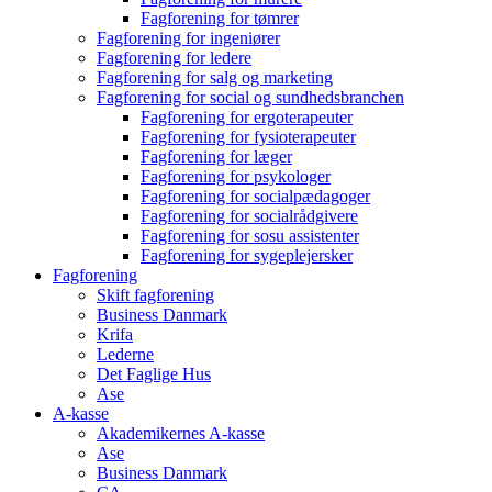
Fagforening for tømrer
Fagforening for ingeniører
Fagforening for ledere
Fagforening for salg og marketing
Fagforening for social og sundhedsbranchen
Fagforening for ergoterapeuter
Fagforening for fysioterapeuter
Fagforening for læger
Fagforening for psykologer
Fagforening for socialpædagoger
Fagforening for socialrådgivere
Fagforening for sosu assistenter
Fagforening for sygeplejersker
Fagforening
Skift fagforening
Business Danmark
Krifa
Lederne
Det Faglige Hus
Ase
A-kasse
Akademikernes A-kasse
Ase
Business Danmark