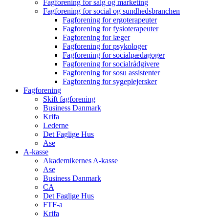
Fagforening for salg og marketing
Fagforening for social og sundhedsbranchen
Fagforening for ergoterapeuter
Fagforening for fysioterapeuter
Fagforening for læger
Fagforening for psykologer
Fagforening for socialpædagoger
Fagforening for socialrådgivere
Fagforening for sosu assistenter
Fagforening for sygeplejersker
Fagforening
Skift fagforening
Business Danmark
Krifa
Lederne
Det Faglige Hus
Ase
A-kasse
Akademikernes A-kasse
Ase
Business Danmark
CA
Det Faglige Hus
FTF-a
Krifa