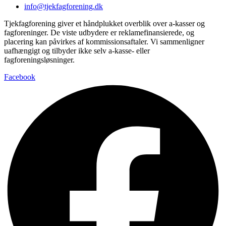
info@tjekfagforening.dk
Tjekfagforening giver et håndplukket overblik over a-kasser og
fagforeninger. De viste udbydere er reklamefinansierede, og
placering kan påvirkes af kommissionsaftaler. Vi sammenligner
uafhængigt og tilbyder ikke selv a-kasse- eller
fagforeningsløsninger.
Facebook