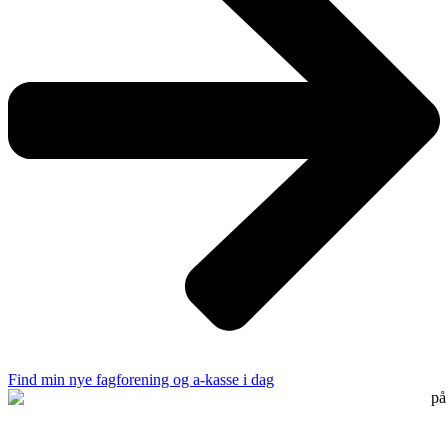
Find min nye fagforening og a-kasse i dag