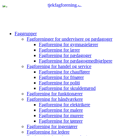
Videre
til
indhold
Faggrupper
Fagforeninger for undervisere og pædagoger
Fagforening for gymnasielærer
Fagforening for lærer
Fagforening for pædagoger
Fagforening for pædagogmedhjælpere
Fagforening for handel og service
Fagforening for chauffører
Fagforening for frisører
Fagforening for politi
Fagforening for skraldemænd
Fagforening for funktionærer
Fagforening for håndværkere
Fagforening for elektrikere
Fagforening for malere
Fagforening for murere
Fagforening for tømrer
Fagforening for ingeniører
Fagforening for ledere