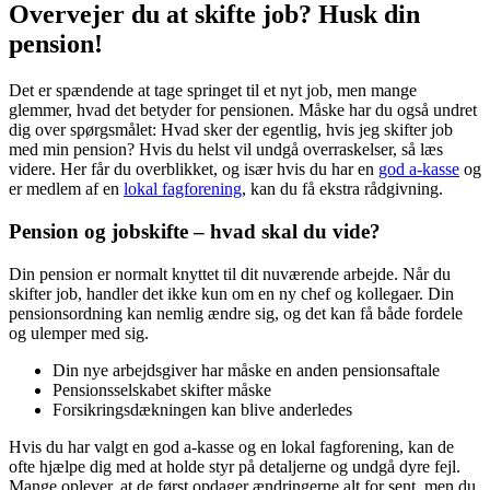
Overvejer du at skifte job? Husk din
pension!
Det er spændende at tage springet til et nyt job, men mange
glemmer, hvad det betyder for pensionen. Måske har du også undret
dig over spørgsmålet: Hvad sker der egentlig, hvis jeg skifter job
med min pension? Hvis du helst vil undgå overraskelser, så læs
videre. Her får du overblikket, og især hvis du har en
god a-kasse
og
er medlem af en
lokal fagforening
, kan du få ekstra rådgivning.
Pension og jobskifte – hvad skal du vide?
Din pension er normalt knyttet til dit nuværende arbejde. Når du
skifter job, handler det ikke kun om en ny chef og kollegaer. Din
pensionsordning kan nemlig ændre sig, og det kan få både fordele
og ulemper med sig.
Din nye arbejdsgiver har måske en anden pensionsaftale
Pensionsselskabet skifter måske
Forsikringsdækningen kan blive anderledes
Hvis du har valgt en god a-kasse og en lokal fagforening, kan de
ofte hjælpe dig med at holde styr på detaljerne og undgå dyre fejl.
Mange oplever, at de først opdager ændringerne alt for sent, men du