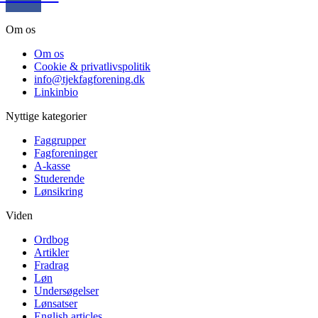
Om os
Om os
Cookie & privatlivspolitik
info@tjekfagforening.dk
Linkinbio
Nyttige kategorier
Faggrupper
Fagforeninger
A-kasse
Studerende
Lønsikring
Viden
Ordbog
Artikler
Fradrag
Løn
Undersøgelser
Lønsatser
English articles