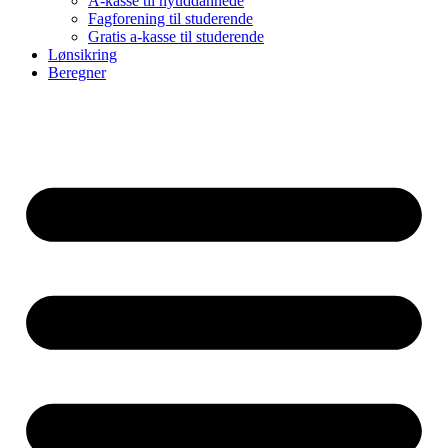
A-kasse til nyuddannede
Fagforening til studerende
Gratis a-kasse til studerende
Lønsikring
Beregner