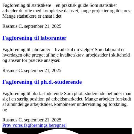
Fagforening til statistikere – en praktisk guide Som statistiker
arbejder du ofte med komplekse datasæt, lange projekter og tidspres.
Mange statistikere er ansat i det
Rasmus C.
september 21, 2025
Fagforening til laboranter
Fagforening til laboranter – hvad skal du vælge? Som laborant er
hverdagen ofte præget af høje kvalitetskrav, arbejdstider i skiftehold
og ansvar for præcise analyser.
Rasmus C.
september 21, 2025
Fagforening til ph.d.-studerende
Fagforening til ph.d.-studerende Som ph.d.-studerende befinder man
sig i en særlig position på arbejdsmarkedet. Mange arbejder forskudt
af almindelige arbejdstider, kombinerer undervisning og forskning,
og
Rasmus C.
september 21, 2025
Prøv vores fagforenings beregner!