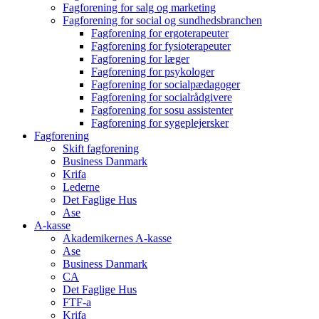
Fagforening for salg og marketing
Fagforening for social og sundhedsbranchen
Fagforening for ergoterapeuter
Fagforening for fysioterapeuter
Fagforening for læger
Fagforening for psykologer
Fagforening for socialpædagoger
Fagforening for socialrådgivere
Fagforening for sosu assistenter
Fagforening for sygeplejersker
Fagforening
Skift fagforening
Business Danmark
Krifa
Lederne
Det Faglige Hus
Ase
A-kasse
Akademikernes A-kasse
Ase
Business Danmark
CA
Det Faglige Hus
FTF-a
Krifa