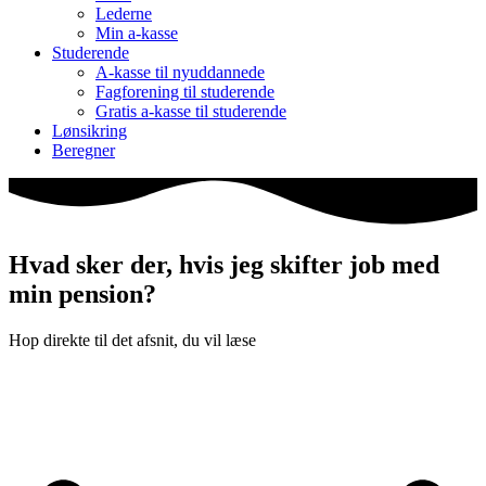
Lederne
Min a-kasse
Studerende
A-kasse til nyuddannede
Fagforening til studerende
Gratis a-kasse til studerende
Lønsikring
Beregner
Hvad sker der, hvis jeg skifter job med
min pension?
Hop direkte til det afsnit, du vil læse