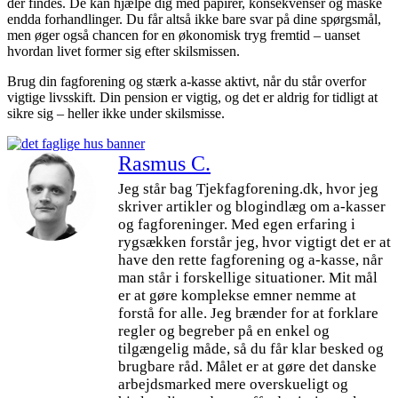
der findes. De kan hjælpe dig med papirer, konsekvenser og måske
endda forhandlinger. Du får altså ikke bare svar på dine spørgsmål,
men øger også chancen for en økonomisk tryg fremtid – uanset
hvordan livet former sig efter skilsmissen.
Brug din fagforening og stærk a-kasse aktivt, når du står overfor
vigtige livsskift. Din pension er vigtig, og det er aldrig for tidligt at
sikre sig – heller ikke under skilsmisse.
Rasmus C.
Jeg står bag Tjekfagforening.dk, hvor jeg
skriver artikler og blogindlæg om a-kasser
og fagforeninger. Med egen erfaring i
rygsækken forstår jeg, hvor vigtigt det er at
have den rette fagforening og a-kasse, når
man står i forskellige situationer. Mit mål
er at gøre komplekse emner nemme at
forstå for alle. Jeg brænder for at forklare
regler og begreber på en enkel og
tilgængelig måde, så du får klar besked og
brugbare råd. Målet er at gøre det danske
arbejdsmarked mere overskueligt og