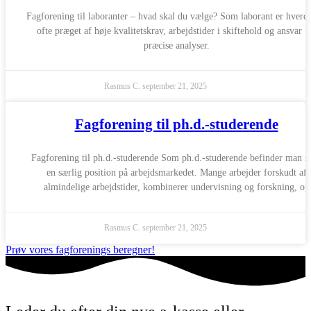
Fagforening til laboranter – hvad skal du vælge? Som laborant er hverd
ofte præget af høje kvalitetskrav, arbejdstider i skiftehold og ansvar f
præcise analyser.
Rasmus C.
september 21, 2025
Fagforening til ph.d.-studerende
Fagforening til ph.d.-studerende Som ph.d.-studerende befinder man si
en særlig position på arbejdsmarkedet. Mange arbejder forskudt af
almindelige arbejdstider, kombinerer undervisning og forskning, og
Rasmus C.
september 21, 2025
Prøv vores fagforenings beregner!