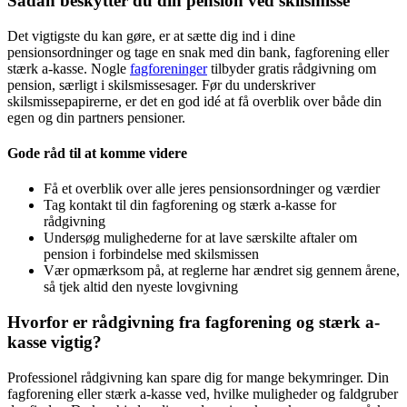
Sådan beskytter du din pension ved skilsmisse
Det vigtigste du kan gøre, er at sætte dig ind i dine
pensionsordninger og tage en snak med din bank, fagforening eller
stærk a-kasse. Nogle
fagforeninger
tilbyder gratis rådgivning om
pension, særligt i skilsmissesager. Før du underskriver
skilsmissepapirerne, er det en god idé at få overblik over både din
egen og din partners pensioner.
Gode råd til at komme videre
Få et overblik over alle jeres pensionsordninger og værdier
Tag kontakt til din fagforening og stærk a-kasse for
rådgivning
Undersøg mulighederne for at lave særskilte aftaler om
pension i forbindelse med skilsmissen
Vær opmærksom på, at reglerne har ændret sig gennem årene,
så tjek altid den nyeste lovgivning
Hvorfor er rådgivning fra fagforening og stærk a-
kasse vigtig?
Professionel rådgivning kan spare dig for mange bekymringer. Din
fagforening eller stærk a-kasse ved, hvilke muligheder og faldgruber