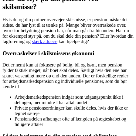
skilsmisse?
Hvis du og din partner overvejer skilsmisse, er pension måske det
sidste, du har lyst til at tænke på. Mange bliver overraskede over,
hvor stor betydning pension har, når man går fra hinanden. Har du
for eksempel styr på, om du skal dele din pension? Eller hvordan din
fagforening og
stærk a-kasse
kan hjælpe dig?
Overraskelser i skilsmissens økonomi
Det er nemt kun at fokusere på bolig, bil og børn, men pension
fylder faktisk meget, når boet skal deles. Særligt hvis den ene har
sparet væsentligt mere op end den anden. Der er forskellige regler
for arbejdsmarkedspension og individuelle pensioner, som du bør
kende til.
Arbejdsmarkedspension indgår som udgangspunkt ikke i
delingen, medmindre I har aftalt andet
Private pensionsordninger kan skulle deles, hvis der ikke er
tegnet særeje
Pensionsdelen afhænger ofte af længden på ægteskabet og
tidligere aftaler