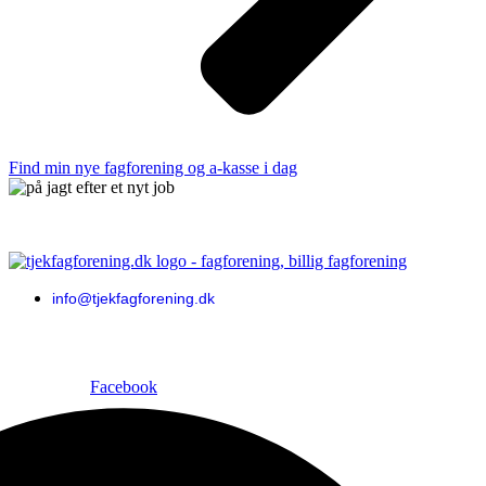
Find min nye fagforening og a-kasse i dag
info@tjekfagforening.dk
Tjekfagforening giver et håndplukket overblik over a-kasser og fagforeninger.
De viste udbydere er reklamefinansierede, og placering kan påvirkes af
kommissionsaftaler. Vi sammenligner uafhængigt og tilbyder ikke selv a-kasse-
eller fagforeningsløsninger.
Facebook