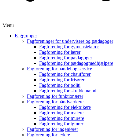
Menu
Faggrupper
Fagforeninger for undervisere og pædagoger
Fagforening for gymnasielærer
Fagforening for lærer
Fagforening for pædagoger
Fagforening for pædagogmedhjælpere
Fagforening for handel og service
Fagforening for chauffører
Fagforening for frisører
Fagforening for politi
Fagforening for skraldemænd
Fagforening for funktionærer
Fagforening for håndværkere
Fagforening for elektrikere
Fagforening for malere
Fagforening for murere
Fagforening for tømrer
Fagforening for ingeniører
Fagforening for ledere