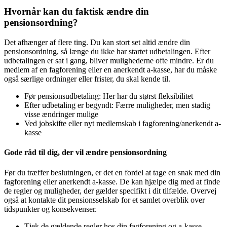
Hvornår kan du faktisk ændre din
pensionsordning?
Det afhænger af flere ting. Du kan stort set altid ændre din
pensionsordning, så længe du ikke har startet udbetalingen. Efter
udbetalingen er sat i gang, bliver mulighederne ofte mindre. Er du
medlem af en fagforening eller en anerkendt a-kasse, har du måske
også særlige ordninger eller frister, du skal kende til.
Før pensionsudbetaling: Her har du størst fleksibilitet
Efter udbetaling er begyndt: Færre muligheder, men stadig
visse ændringer mulige
Ved jobskifte eller nyt medlemskab i fagforening/anerkendt a-
kasse
Gode råd til dig, der vil ændre pensionsordning
Før du træffer beslutningen, er det en fordel at tage en snak med din
fagforening eller anerkendt a-kasse. De kan hjælpe dig med at finde
de regler og muligheder, der gælder specifikt i dit tilfælde. Overvej
også at kontakte dit pensionsselskab for et samlet overblik over
tidspunkter og konsekvenser.
Tjek de gældende regler hos din fagforening og a-kasse