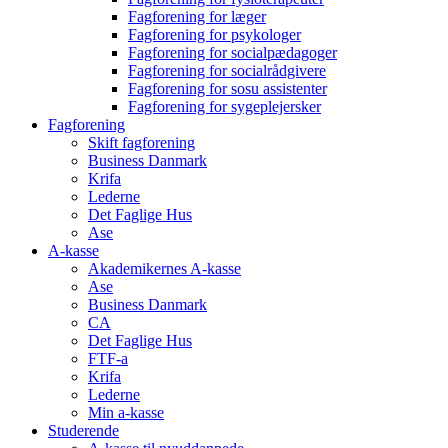
Fagforening for læger
Fagforening for psykologer
Fagforening for socialpædagoger
Fagforening for socialrådgivere
Fagforening for sosu assistenter
Fagforening for sygeplejersker
Fagforening
Skift fagforening
Business Danmark
Krifa
Lederne
Det Faglige Hus
Ase
A-kasse
Akademikernes A-kasse
Ase
Business Danmark
CA
Det Faglige Hus
FTF-a
Krifa
Lederne
Min a-kasse
Studerende