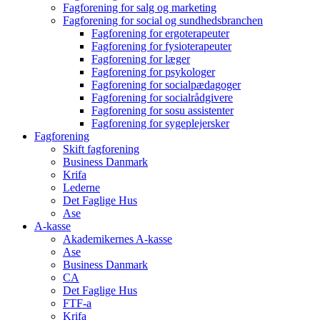
Fagforening for salg og marketing
Fagforening for social og sundhedsbranchen
Fagforening for ergoterapeuter
Fagforening for fysioterapeuter
Fagforening for læger
Fagforening for psykologer
Fagforening for socialpædagoger
Fagforening for socialrådgivere
Fagforening for sosu assistenter
Fagforening for sygeplejersker
Fagforening
Skift fagforening
Business Danmark
Krifa
Lederne
Det Faglige Hus
Ase
A-kasse
Akademikernes A-kasse
Ase
Business Danmark
CA
Det Faglige Hus
FTF-a
Krifa