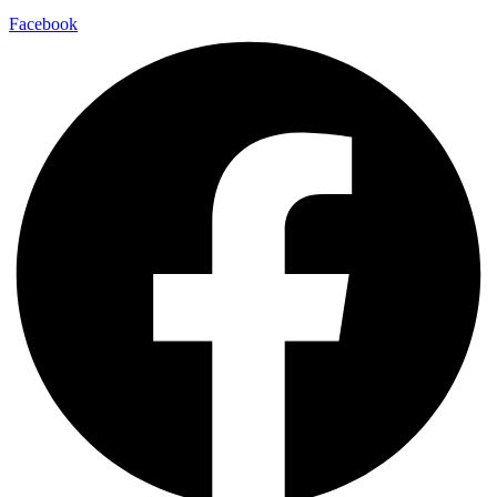
Facebook