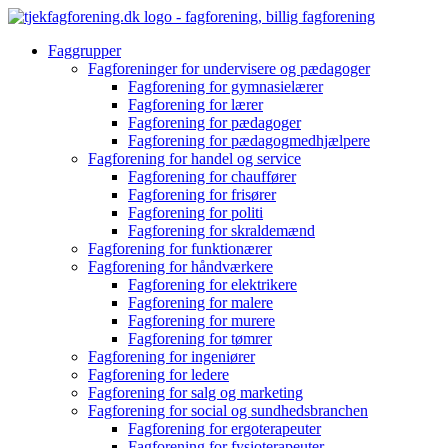
Videre
til
Faggrupper
indhold
Fagforeninger for undervisere og pædagoger
Fagforening for gymnasielærer
Fagforening for lærer
Fagforening for pædagoger
Fagforening for pædagogmedhjælpere
Fagforening for handel og service
Fagforening for chauffører
Fagforening for frisører
Fagforening for politi
Fagforening for skraldemænd
Fagforening for funktionærer
Fagforening for håndværkere
Fagforening for elektrikere
Fagforening for malere
Fagforening for murere
Fagforening for tømrer
Fagforening for ingeniører
Fagforening for ledere
Fagforening for salg og marketing
Fagforening for social og sundhedsbranchen
Fagforening for ergoterapeuter
Fagforening for fysioterapeuter