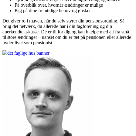
Få overblik over, hvornår ændringer er mulige
Kig på dine fremtidige behov og ønsker
Det giver ro i maven, når du selv styrer din pensionsordning. Så
brug det netværk, du allerede har i din fagforening og din
anerkendte a-kasse. De er til for dig og kan hjælpe med alt fra små
til store ændringer – uanset om du er tæt på pensionen eller allerede
nyder livet som pensionist.