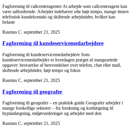
Fagforening til callcenteragenter At arbejde som callcenteragent kan
være udfordrende. Arbejdet indebærer ofte højt tempo, mange timers
telefonisk kundekontakt og skiftende arbejdstider, hvilket kan
belaste
Rasmus C.
september 21, 2025
Fagforening til kundeservicemedarbejdere
Fagforening til kundeservicemedarbejdere Som
kundeservicemedarbejder er hverdagen præget af mangeartede
opgaver: besvarelse af henvendelser over telefon, chat eller mail,
skiftende arbejdstider, højt tempo og fokus
Rasmus C.
september 21, 2025
Fagforening til geografer
Fagforening til geografer – en praktisk guide Geografer arbejder i
mange forskellige sektorer – fra forskning og kortlægning til
byplanlægning, miljøvurderinger og arbejdet med den
Rasmus C.
september 21, 2025