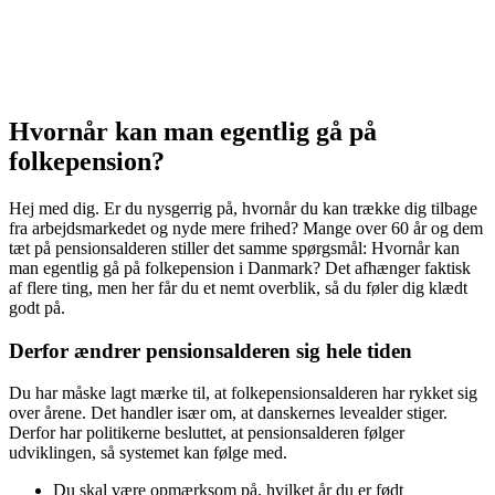
Hvornår kan man egentlig gå på
folkepension?
Hej med dig. Er du nysgerrig på, hvornår du kan trække dig tilbage
fra arbejdsmarkedet og nyde mere frihed? Mange over 60 år og dem
tæt på pensionsalderen stiller det samme spørgsmål: Hvornår kan
man egentlig gå på folkepension i Danmark? Det afhænger faktisk
af flere ting, men her får du et nemt overblik, så du føler dig klædt
godt på.
Derfor ændrer pensionsalderen sig hele tiden
Du har måske lagt mærke til, at folkepensionsalderen har rykket sig
over årene. Det handler især om, at danskernes levealder stiger.
Derfor har politikerne besluttet, at pensionsalderen følger
udviklingen, så systemet kan følge med.
Du skal være opmærksom på, hvilket år du er født