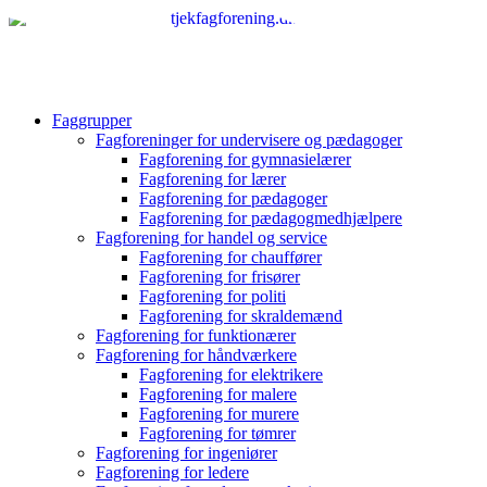
Videre
til
indhold
Faggrupper
Fagforeninger for undervisere og pædagoger
Fagforening for gymnasielærer
Fagforening for lærer
Fagforening for pædagoger
Fagforening for pædagogmedhjælpere
Fagforening for handel og service
Fagforening for chauffører
Fagforening for frisører
Fagforening for politi
Fagforening for skraldemænd
Fagforening for funktionærer
Fagforening for håndværkere
Fagforening for elektrikere
Fagforening for malere
Fagforening for murere
Fagforening for tømrer
Fagforening for ingeniører
Fagforening for ledere