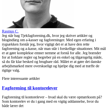
Rasmus C.
Jeg står bag Tjekfagforening.dk, hvor jeg skriver artikler og
blogindlæg om a-kasser og fagforeninger. Med egen erfaring i
rygsækken forstår jeg, hvor vigtigt det er at have den rette
fagforening og a-kasse, når man står i forskellige situationer. Mit mål
er at gøre komplekse emner nemme at forstå for alle. Jeg brænder
for at forklare regler og begreber på en enkel og tilgængelig måde,
så du får klar besked og brugbare råd. Målet er at gøre det danske
arbejdsmarked mere overskueligt og hjælpe dig med at træffe de
rigtige valg.
Flere interessante artikler
Fagforening til kontorelever
Fagforening til kontorelever – hvad skal du være opmærksom på?
Som kontorelev er du i gang med en vigtig uddannelse, hvor du
både lærer det