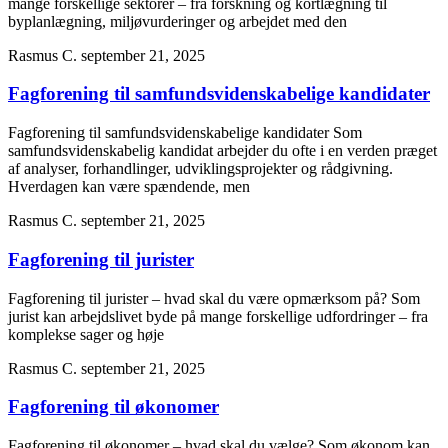
mange forskellige sektorer – fra forskning og kortlægning til
byplanlægning, miljøvurderinger og arbejdet med den
Rasmus C.
september 21, 2025
Fagforening til samfundsvidenskabelige kandidater
Fagforening til samfundsvidenskabelige kandidater Som
samfundsvidenskabelig kandidat arbejder du ofte i en verden præget
af analyser, forhandlinger, udviklingsprojekter og rådgivning.
Hverdagen kan være spændende, men
Rasmus C.
september 21, 2025
Fagforening til jurister
Fagforening til jurister – hvad skal du være opmærksom på? Som
jurist kan arbejdslivet byde på mange forskellige udfordringer – fra
komplekse sager og høje
Rasmus C.
september 21, 2025
Fagforening til økonomer
Fagforening til økonomer – hvad skal du vælge? Som økonom kan