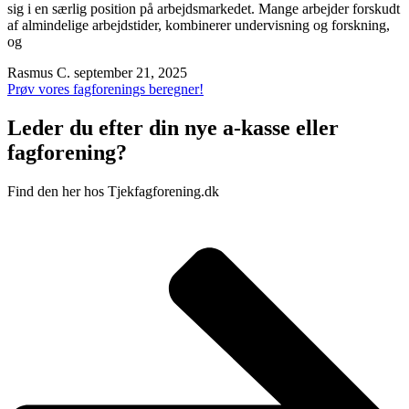
sig i en særlig position på arbejdsmarkedet. Mange arbejder forskudt
af almindelige arbejdstider, kombinerer undervisning og forskning,
og
Rasmus C.
september 21, 2025
Prøv vores fagforenings beregner!
Leder du efter din nye a-kasse eller
fagforening?
Find den her hos Tjekfagforening.dk