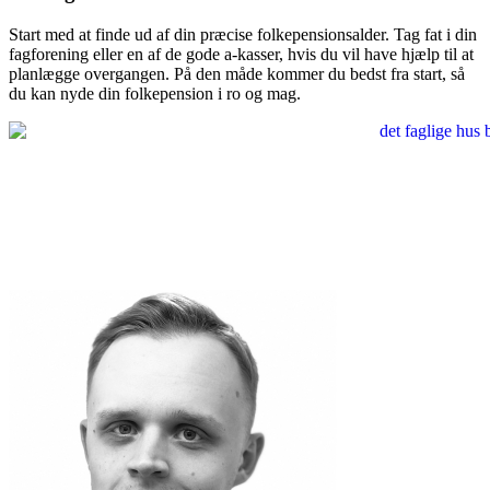
Start med at finde ud af din præcise folkepensionsalder. Tag fat i din
fagforening eller en af de gode a-kasser, hvis du vil have hjælp til at
planlægge overgangen. På den måde kommer du bedst fra start, så
du kan nyde din folkepension i ro og mag.