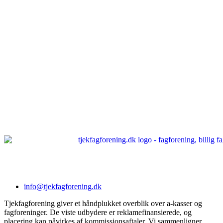
info@tjekfagforening.dk
Tjekfagforening giver et håndplukket overblik over a-kasser og
fagforeninger. De viste udbydere er reklamefinansierede, og
placering kan påvirkes af kommissionsaftaler. Vi sammenligner