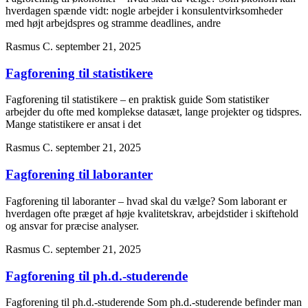
hverdagen spænde vidt: nogle arbejder i konsulentvirksomheder
med højt arbejdspres og stramme deadlines, andre
Rasmus C.
september 21, 2025
Fagforening til statistikere
Fagforening til statistikere – en praktisk guide Som statistiker
arbejder du ofte med komplekse datasæt, lange projekter og tidspres.
Mange statistikere er ansat i det
Rasmus C.
september 21, 2025
Fagforening til laboranter
Fagforening til laboranter – hvad skal du vælge? Som laborant er
hverdagen ofte præget af høje kvalitetskrav, arbejdstider i skiftehold
og ansvar for præcise analyser.
Rasmus C.
september 21, 2025
Fagforening til ph.d.-studerende
Fagforening til ph.d.-studerende Som ph.d.-studerende befinder man