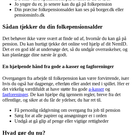
Jo yngre du er, jo senere kan du gå på folkepension
Din præcise folkepensionsalder kan ses på borger.dk eller
pensionsinfo.dk
Sådan tjekker du din folkepensionsalder
Det behøver ikke være svært at finde ud af, hvornår du kan gå på
pension. Du kan hurtigt tjekke det online ved hjælp af dit NemID.
Det er en god idé at undersøge det, så du undgår overraskelser, og
kan planlægge dine næste år godt.
En hjælpende hånd fra gode a-kasser og fagforeninger
Overgangen fra arbejde til folkepension kan være forvirrende, især
hvis du også har dagpenge, efterløn eller andet med i spillet. Her er
det virkelig værdifuldt at have støtte fra gode
a-kasser
og
fagforeninger
. De kan hjælpe dig igennem regler, breve fra det
offentlige, og sikre at du får de ydelser, du har ret til.
Få personlig rådgivning om overgang fra job til pension
Sørg for at alle papirer og ansøgninger er i orden
Undgå at gå glip af penge eller vigtige rettigheder
Hvad gør du nu?