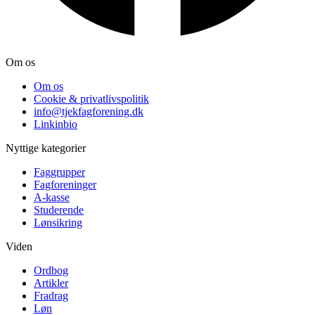
Om os
Om os
Cookie & privatlivspolitik
info@tjekfagforening.dk
Linkinbio
Nyttige kategorier
Faggrupper
Fagforeninger
A-kasse
Studerende
Lønsikring
Viden
Ordbog
Artikler
Fradrag
Løn