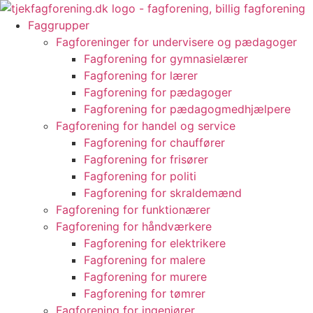
Videre
til
Faggrupper
indhold
Fagforeninger for undervisere og pædagoger
Fagforening for gymnasielærer
Fagforening for lærer
Fagforening for pædagoger
Fagforening for pædagogmedhjælpere
Fagforening for handel og service
Fagforening for chauffører
Fagforening for frisører
Fagforening for politi
Fagforening for skraldemænd
Fagforening for funktionærer
Fagforening for håndværkere
Fagforening for elektrikere
Fagforening for malere
Fagforening for murere
Fagforening for tømrer
Fagforening for ingeniører