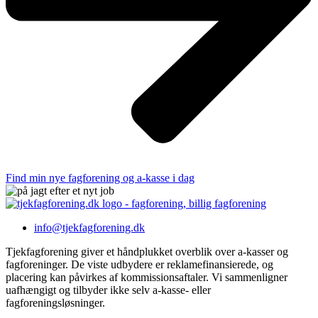
Find min nye fagforening og a-kasse i dag
info@tjekfagforening.dk
Tjekfagforening giver et håndplukket overblik over a-kasser og
fagforeninger. De viste udbydere er reklamefinansierede, og
placering kan påvirkes af kommissionsaftaler. Vi sammenligner
uafhængigt og tilbyder ikke selv a-kasse- eller
fagforeningsløsninger.