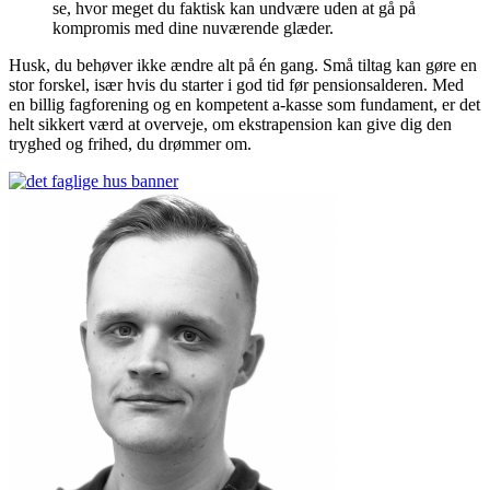
se, hvor meget du faktisk kan undvære uden at gå på
kompromis med dine nuværende glæder.
Husk, du behøver ikke ændre alt på én gang. Små tiltag kan gøre en
stor forskel, især hvis du starter i god tid før pensionsalderen. Med
en billig fagforening og en kompetent a-kasse som fundament, er det
helt sikkert værd at overveje, om ekstrapension kan give dig den
tryghed og frihed, du drømmer om.