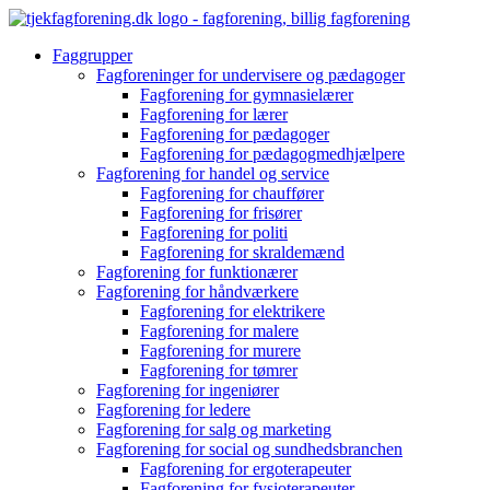
Videre
til
Faggrupper
indhold
Fagforeninger for undervisere og pædagoger
Fagforening for gymnasielærer
Fagforening for lærer
Fagforening for pædagoger
Fagforening for pædagogmedhjælpere
Fagforening for handel og service
Fagforening for chauffører
Fagforening for frisører
Fagforening for politi
Fagforening for skraldemænd
Fagforening for funktionærer
Fagforening for håndværkere
Fagforening for elektrikere
Fagforening for malere
Fagforening for murere
Fagforening for tømrer
Fagforening for ingeniører
Fagforening for ledere
Fagforening for salg og marketing
Fagforening for social og sundhedsbranchen
Fagforening for ergoterapeuter
Fagforening for fysioterapeuter