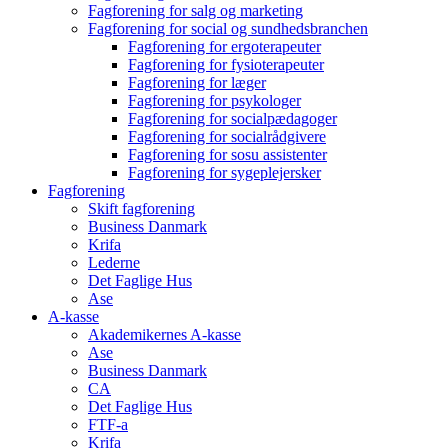
Fagforening for salg og marketing
Fagforening for social og sundhedsbranchen
Fagforening for ergoterapeuter
Fagforening for fysioterapeuter
Fagforening for læger
Fagforening for psykologer
Fagforening for socialpædagoger
Fagforening for socialrådgivere
Fagforening for sosu assistenter
Fagforening for sygeplejersker
Fagforening
Skift fagforening
Business Danmark
Krifa
Lederne
Det Faglige Hus
Ase
A-kasse
Akademikernes A-kasse
Ase
Business Danmark
CA
Det Faglige Hus
FTF-a
Krifa