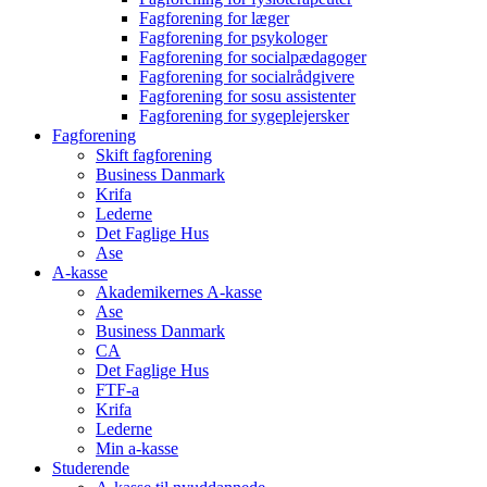
Fagforening for læger
Fagforening for psykologer
Fagforening for socialpædagoger
Fagforening for socialrådgivere
Fagforening for sosu assistenter
Fagforening for sygeplejersker
Fagforening
Skift fagforening
Business Danmark
Krifa
Lederne
Det Faglige Hus
Ase
A-kasse
Akademikernes A-kasse
Ase
Business Danmark
CA
Det Faglige Hus
FTF-a
Krifa
Lederne
Min a-kasse
Studerende