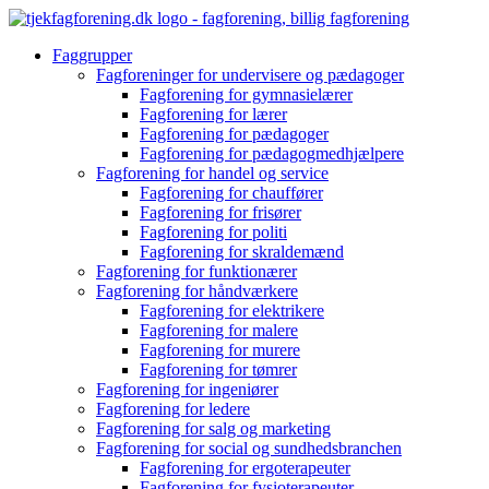
Videre
til
Faggrupper
indhold
Fagforeninger for undervisere og pædagoger
Fagforening for gymnasielærer
Fagforening for lærer
Fagforening for pædagoger
Fagforening for pædagogmedhjælpere
Fagforening for handel og service
Fagforening for chauffører
Fagforening for frisører
Fagforening for politi
Fagforening for skraldemænd
Fagforening for funktionærer
Fagforening for håndværkere
Fagforening for elektrikere
Fagforening for malere
Fagforening for murere
Fagforening for tømrer
Fagforening for ingeniører
Fagforening for ledere
Fagforening for salg og marketing
Fagforening for social og sundhedsbranchen
Fagforening for ergoterapeuter
Fagforening for fysioterapeuter