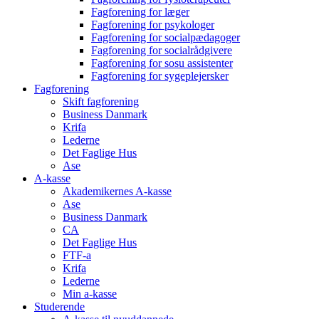
Fagforening for læger
Fagforening for psykologer
Fagforening for socialpædagoger
Fagforening for socialrådgivere
Fagforening for sosu assistenter
Fagforening for sygeplejersker
Fagforening
Skift fagforening
Business Danmark
Krifa
Lederne
Det Faglige Hus
Ase
A-kasse
Akademikernes A-kasse
Ase
Business Danmark
CA
Det Faglige Hus
FTF-a
Krifa
Lederne
Min a-kasse
Studerende