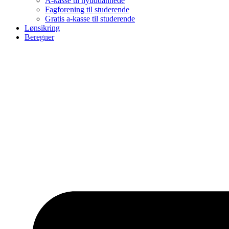
A-kasse til nyuddannede
Fagforening til studerende
Gratis a-kasse til studerende
Lønsikring
Beregner