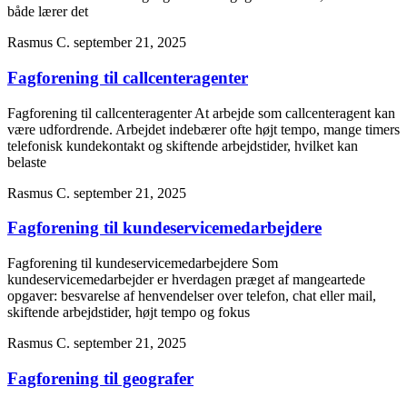
både lærer det
Rasmus C.
september 21, 2025
Fagforening til callcenteragenter
Fagforening til callcenteragenter At arbejde som callcenteragent kan
være udfordrende. Arbejdet indebærer ofte højt tempo, mange timers
telefonisk kundekontakt og skiftende arbejdstider, hvilket kan
belaste
Rasmus C.
september 21, 2025
Fagforening til kundeservicemedarbejdere
Fagforening til kundeservicemedarbejdere Som
kundeservicemedarbejder er hverdagen præget af mangeartede
opgaver: besvarelse af henvendelser over telefon, chat eller mail,
skiftende arbejdstider, højt tempo og fokus
Rasmus C.
september 21, 2025
Fagforening til geografer