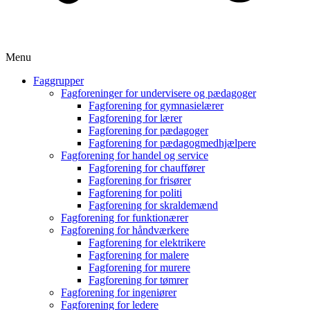
Menu
Faggrupper
Fagforeninger for undervisere og pædagoger
Fagforening for gymnasielærer
Fagforening for lærer
Fagforening for pædagoger
Fagforening for pædagogmedhjælpere
Fagforening for handel og service
Fagforening for chauffører
Fagforening for frisører
Fagforening for politi
Fagforening for skraldemænd
Fagforening for funktionærer
Fagforening for håndværkere
Fagforening for elektrikere
Fagforening for malere
Fagforening for murere
Fagforening for tømrer
Fagforening for ingeniører
Fagforening for ledere