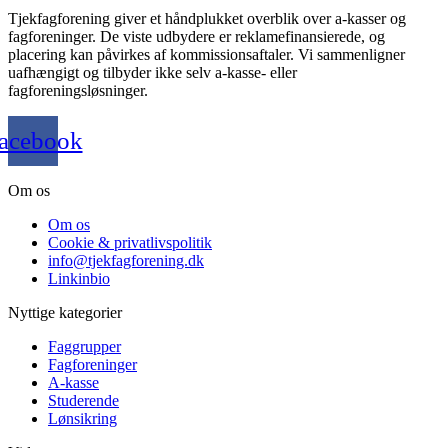
Tjekfagforening giver et håndplukket overblik over a-kasser og
fagforeninger. De viste udbydere er reklamefinansierede, og
placering kan påvirkes af kommissionsaftaler. Vi sammenligner
uafhængigt og tilbyder ikke selv a-kasse- eller
fagforeningsløsninger.
acebook
Om os
Om os
Cookie & privatlivspolitik
info@tjekfagforening.dk
Linkinbio
Nyttige kategorier
Faggrupper
Fagforeninger
A-kasse
Studerende
Lønsikring