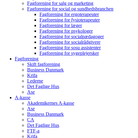
Fagforening for salg og marketing
Fagforening for social og sundhedsbranchen
Fagforening for ergoterapeuter
Fagforening for fysioterapeuter
Fagforening for læger
Fagforening for psykologer
Fagforening for socialpædagoger
Fagforening for socialrådgivere
Fagforening for sosu assistenter
Fagforening for sygeplejersker
Fagforening
Skift fagforening
Business Danmark
Krifa
Lederne
Det Faglige Hus
Ase
A-kasse
Akademikernes A-kasse
Ase
Business Danmark
CA
Det Faglige Hus
FTF-a
Krifa