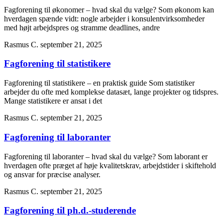
Fagforening til økonomer – hvad skal du vælge? Som økonom kan
hverdagen spænde vidt: nogle arbejder i konsulentvirksomheder
med højt arbejdspres og stramme deadlines, andre
Rasmus C.
september 21, 2025
Fagforening til statistikere
Fagforening til statistikere – en praktisk guide Som statistiker
arbejder du ofte med komplekse datasæt, lange projekter og tidspres.
Mange statistikere er ansat i det
Rasmus C.
september 21, 2025
Fagforening til laboranter
Fagforening til laboranter – hvad skal du vælge? Som laborant er
hverdagen ofte præget af høje kvalitetskrav, arbejdstider i skiftehold
og ansvar for præcise analyser.
Rasmus C.
september 21, 2025
Fagforening til ph.d.-studerende