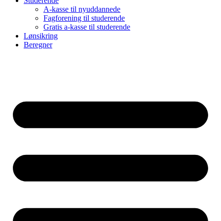
Studerende
A-kasse til nyuddannede
Fagforening til studerende
Gratis a-kasse til studerende
Lønsikring
Beregner