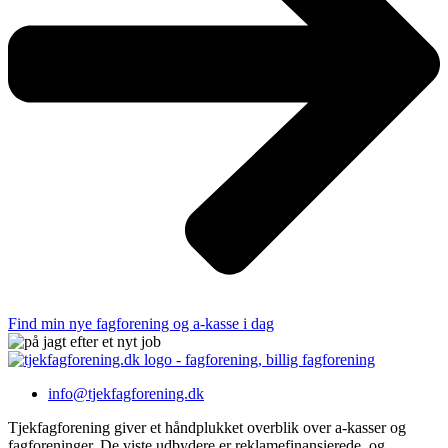
Find min nye fagforening og a-kasse i dag
info@tjekfagforening.dk
Tjekfagforening giver et håndplukket overblik over a-kasser og
fagforeninger. De viste udbydere er reklamefinansierede, og