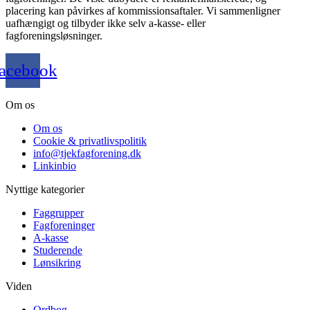
placering kan påvirkes af kommissionsaftaler. Vi sammenligner
uafhængigt og tilbyder ikke selv a-kasse- eller
fagforeningsløsninger.
acebook
Om os
Om os
Cookie & privatlivspolitik
info@tjekfagforening.dk
Linkinbio
Nyttige kategorier
Faggrupper
Fagforeninger
A-kasse
Studerende
Lønsikring
Viden
Ordbog