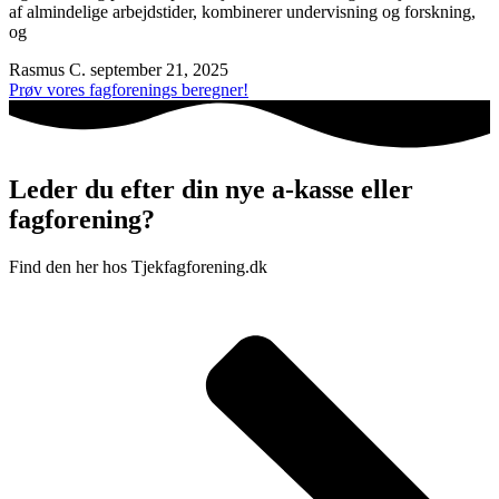
af almindelige arbejdstider, kombinerer undervisning og forskning,
og
Rasmus C.
september 21, 2025
Prøv vores fagforenings beregner!
Leder du efter din nye a-kasse eller
fagforening?
Find den her hos Tjekfagforening.dk