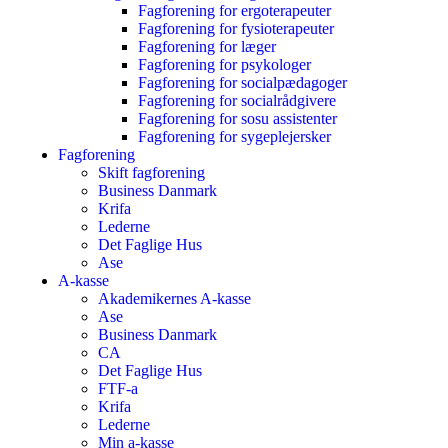
Fagforening for ergoterapeuter
Fagforening for fysioterapeuter
Fagforening for læger
Fagforening for psykologer
Fagforening for socialpædagoger
Fagforening for socialrådgivere
Fagforening for sosu assistenter
Fagforening for sygeplejersker
Fagforening
Skift fagforening
Business Danmark
Krifa
Lederne
Det Faglige Hus
Ase
A-kasse
Akademikernes A-kasse
Ase
Business Danmark
CA
Det Faglige Hus
FTF-a
Krifa
Lederne
Min a-kasse