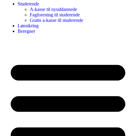
Studerende
A-kasse til nyuddannede
Fagforening til studerende
Gratis a-kasse til studerende
Lønsikring
Beregner