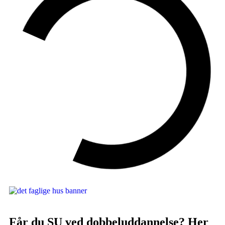
Får du SU ved dobbeluddannelse? Her