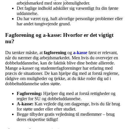
arbejdsmarked med store jobmuligheder.
Det faglige indhold adskiller sig væsentligt fra din første
uddannelse.
Du har været syg, haft alvorlige personlige problemer eller
har andet tungtvejende grund.
Fagforening og a-kasse: Hvorfor er det vigtigt
nu?
Du tænker måske, at
fagforening
og
a-kasse
først er relevant,
når du nærmer dig arbejdsmarkedet. Men hvis du overvejer en
dobbeluddannelse, kan de faktisk blive dine bedste allierede.
Mange a-kasser og studenterfagforeninger har erfaring med
præcis de situationer. De kan hjælpe dig med at forstå reglerne,
rådgive om muligheder og tjekke, at du ikke roder dig ud i
dobbeltuddannelse uden støtte.
Fagforening:
Hjælper dig med at forstå rettigheder og
regler for SU og dobbeluddannelse.
A-kasse:
Kan vejlede dig om dagpenge, hvis du får brug
for støtte under eller efter studiet.
Begge tilbyder gratis vejledning til medlemmer – brug
deres ekspertise tidligt!