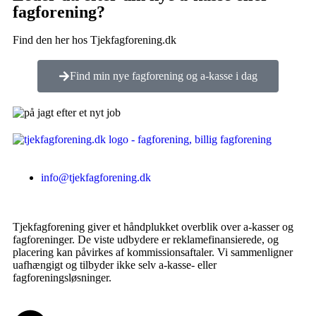
fagforening?
Find den her hos Tjekfagforening.dk
Find min nye fagforening og a-kasse i dag
info@tjekfagforening.dk
Tjekfagforening giver et håndplukket overblik over a-kasser og
fagforeninger. De viste udbydere er reklamefinansierede, og
placering kan påvirkes af kommissionsaftaler. Vi sammenligner
uafhængigt og tilbyder ikke selv a-kasse- eller
fagforeningsløsninger.