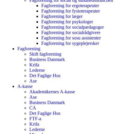
Fagforening for social og sundhedsbranchen
Fagforening for ergoterapeuter
Fagforening for fysioterapeuter
Fagforening for læger
Fagforening for psykologer
Fagforening for socialpædagoger
Fagforening for socialrådgivere
Fagforening for sosu assistenter
Fagforening for sygeplejersker
Fagforening
Skift fagforening
Business Danmark
Krifa
Lederne
Det Faglige Hus
Ase
A-kasse
Akademikernes A-kasse
Ase
Business Danmark
CA
Det Faglige Hus
FTF-a
Krifa
Lederne