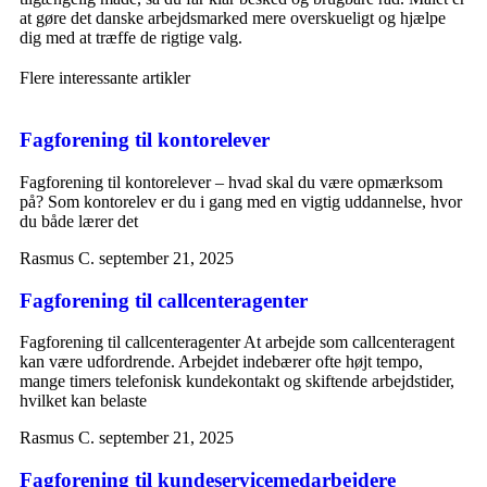
at gøre det danske arbejdsmarked mere overskueligt og hjælpe
dig med at træffe de rigtige valg.
Flere interessante artikler
Fagforening til kontorelever
Fagforening til kontorelever – hvad skal du være opmærksom
på? Som kontorelev er du i gang med en vigtig uddannelse, hvor
du både lærer det
Rasmus C.
september 21, 2025
Fagforening til callcenteragenter
Fagforening til callcenteragenter At arbejde som callcenteragent
kan være udfordrende. Arbejdet indebærer ofte højt tempo,
mange timers telefonisk kundekontakt og skiftende arbejdstider,
hvilket kan belaste
Rasmus C.
september 21, 2025
Fagforening til kundeservicemedarbejdere