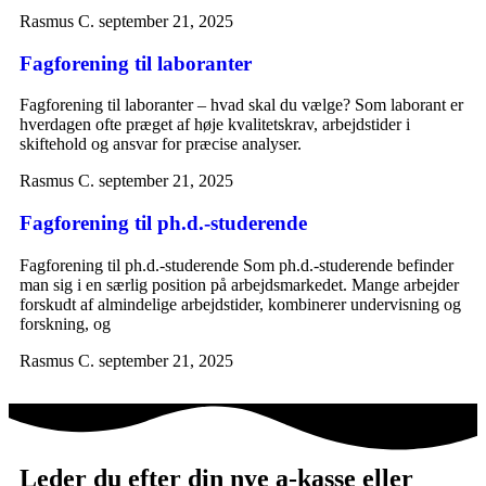
Rasmus C.
september 21, 2025
Fagforening til laboranter
Fagforening til laboranter – hvad skal du vælge? Som laborant er
hverdagen ofte præget af høje kvalitetskrav, arbejdstider i
skiftehold og ansvar for præcise analyser.
Rasmus C.
september 21, 2025
Fagforening til ph.d.-studerende
Fagforening til ph.d.-studerende Som ph.d.-studerende befinder
man sig i en særlig position på arbejdsmarkedet. Mange arbejder
forskudt af almindelige arbejdstider, kombinerer undervisning og
forskning, og
Rasmus C.
september 21, 2025
Leder du efter din nye a-kasse eller