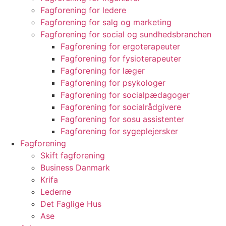
Fagforening for ledere
Fagforening for salg og marketing
Fagforening for social og sundhedsbranchen
Fagforening for ergoterapeuter
Fagforening for fysioterapeuter
Fagforening for læger
Fagforening for psykologer
Fagforening for socialpædagoger
Fagforening for socialrådgivere
Fagforening for sosu assistenter
Fagforening for sygeplejersker
Fagforening
Skift fagforening
Business Danmark
Krifa
Lederne
Det Faglige Hus
Ase