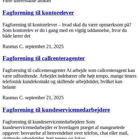
Flere interessante artikler
Fagforening til kontorelever
Fagforening til kontorelever – hvad skal du være opmærksom på?
Som kontorelev er du i gang med en vigtig uddannelse, hvor du
både lærer det
Rasmus C.
september 21, 2025
Fagforening til callcenteragenter
Fagforening til callcenteragenter At arbejde som callcenteragent kan
være udfordrende. Arbejdet indebærer ofte højt tempo, mange timers
telefonisk kundekontakt og skiftende arbejdstider, hvilket kan
belaste
Rasmus C.
september 21, 2025
Fagforening til kundeservicemedarbejdere
Fagforening til kundeservicemedarbejdere Som
kundeservicemedarbejder er hverdagen præget af mangeartede
opgaver: besvarelse af henvendelser over telefon, chat eller mail,
skiftende arbejdstider, højt tempo og fokus