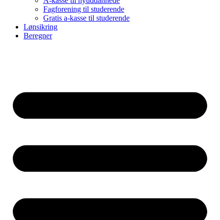
A-kasse til nyuddannede
Fagforening til studerende
Gratis a-kasse til studerende
Lønsikring
Beregner