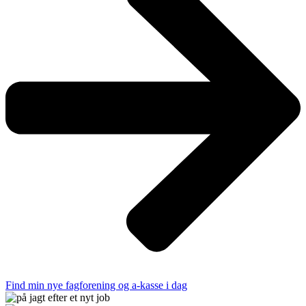
Find min nye fagforening og a-kasse i dag