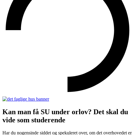
Kan man få SU under orlov? Det skal du
vide som studerende
Har du nogensinde siddet og spekuleret over, om det overhovedet er