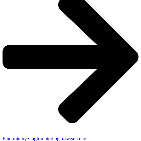
Find min nye fagforening og a-kasse i dag