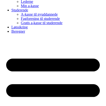
Lederne
Min a-kasse
Studerende
A-kasse til nyuddannede
Fagforening til studerende
Gratis a-kasse til studerende
Lønsikring
Beregner