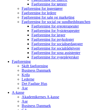
Fagforening for tømrer
Fagforening for ingeniører
Fagforening for ledere
Fagforening for salg og marketing
Fagforening for social og sundhedsbranchen
Fagforening for ergoterapeuter
Fagforening for fysioterapeuter
Fagforening for læger
Fagforening for psykologer
Fagforening for socialpædagoger
Fagforening for socialrådgivere
Fagforening for sosu assistenter
Fagforening for sygeplejersker
Fagforening
Skift fagforening
Business Danmark
Krifa
Lederne
Det Faglige Hus
Ase
A-kasse
Akademikernes A-kasse
Ase
Business Danmark