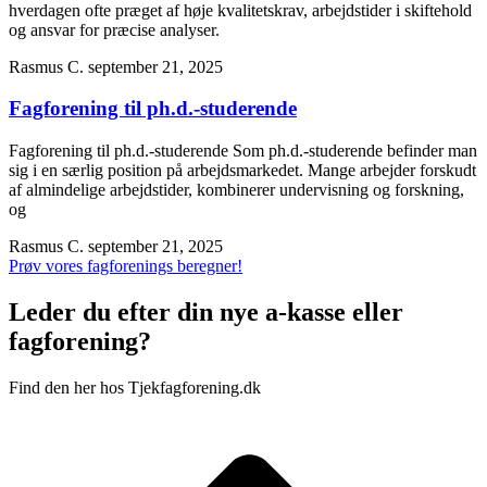
hverdagen ofte præget af høje kvalitetskrav, arbejdstider i skiftehold
og ansvar for præcise analyser.
Rasmus C.
september 21, 2025
Fagforening til ph.d.-studerende
Fagforening til ph.d.-studerende Som ph.d.-studerende befinder man
sig i en særlig position på arbejdsmarkedet. Mange arbejder forskudt
af almindelige arbejdstider, kombinerer undervisning og forskning,
og
Rasmus C.
september 21, 2025
Prøv vores fagforenings beregner!
Leder du efter din nye a-kasse eller
fagforening?
Find den her hos Tjekfagforening.dk