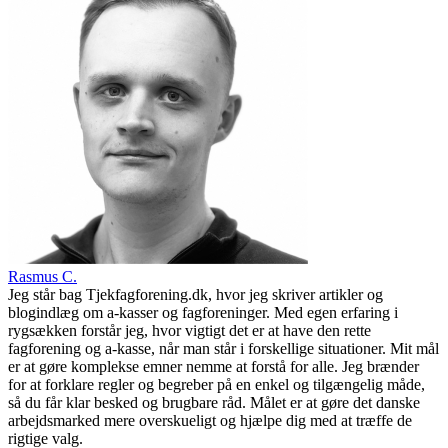
Rasmus C.
Jeg står bag Tjekfagforening.dk, hvor jeg skriver artikler og
blogindlæg om a-kasser og fagforeninger. Med egen erfaring i
rygsækken forstår jeg, hvor vigtigt det er at have den rette
fagforening og a-kasse, når man står i forskellige situationer. Mit mål
er at gøre komplekse emner nemme at forstå for alle. Jeg brænder
for at forklare regler og begreber på en enkel og tilgængelig måde,
så du får klar besked og brugbare råd. Målet er at gøre det danske
arbejdsmarked mere overskueligt og hjælpe dig med at træffe de
rigtige valg.