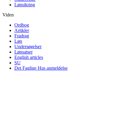
Lønsikring
Viden
Ordbog
Artikler
Fradrag
Løn
Undersøgelser
Lønsatser
English articles
SU
Det Faglige Hus anmeldelse
© Tjekfagforening.dk