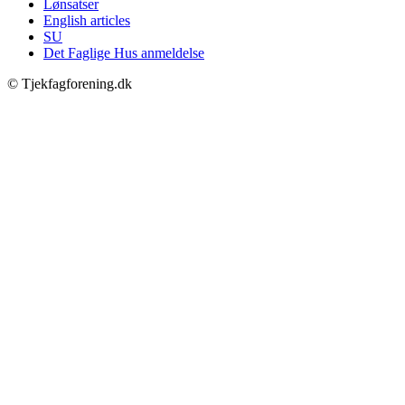
Lønsatser
English articles
SU
Det Faglige Hus anmeldelse
© Tjekfagforening.dk