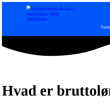
Videre
til
indhold
Fagg
Hvad er bruttol