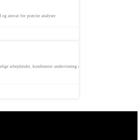
d og ansvar for præcise analyser.
elige arbejdstider, kombinerer undervisning og