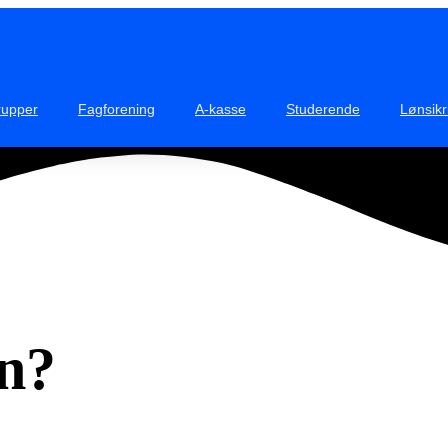
rupper
Fagforening
A-kasse
Studerende
Lønsikr
øn?