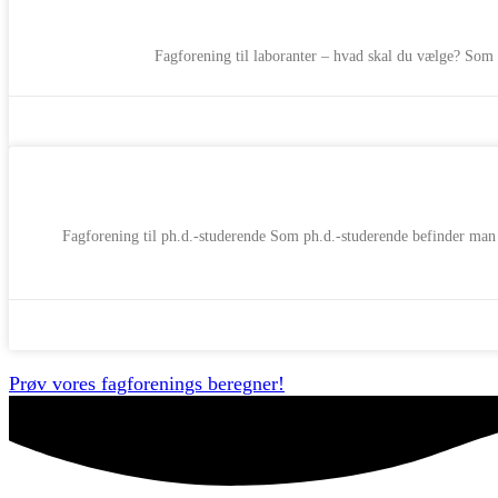
Fagforening til laboranter – hvad skal du vælge? Som la
Fagforening til ph.d.-studerende Som ph.d.-studerende befinder man 
Prøv vores fagforenings beregner!