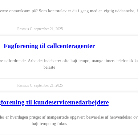
u være opmærksom på? Som kontorelev er du i gang med en vigtig uddannelse, h
Rasmus C.
september 21, 2025
Fagforening til callcenteragenter
re udfordrende. Arbejdet indebærer ofte højt tempo, mange timers telefonisk ku
belaste
Rasmus C.
september 21, 2025
forening til kundeservicemedarbejdere
er hverdagen præget af mangeartede opgaver: besvarelse af henvendelser over t
højt tempo og fokus