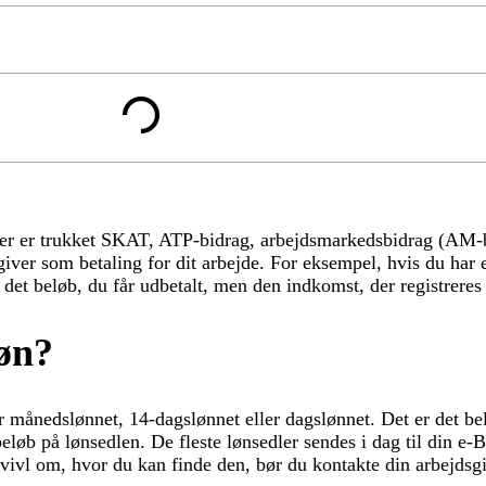
 der er trukket SKAT, ATP-bidrag, arbejdsmarkedsbidrag (AM-b
sgiver som betaling for dit arbejde. For eksempel, hvis du har 
 det beløb, du får udbetalt, men den indkomst, der registreres 
løn?
r månedslønnet, 14-dagslønnet eller dagslønnet. Det er det be
beløb på lønsedlen. De fleste lønsedler sendes i dag til din e
 tvivl om, hvor du kan finde den, bør du kontakte din arbejdsg