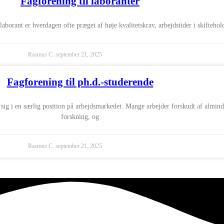
Fagforening til laboranter
borant er hverdagen ofte præget af høje kvalitetskrav, arbejdstider i skiftehol
Rasmus C.
september 21, 2025
Fagforening til ph.d.-studerende
sig i en særlig position på arbejdsmarkedet. Mange arbejder forskudt af almind
forskning, og
Rasmus C.
september 21, 2025