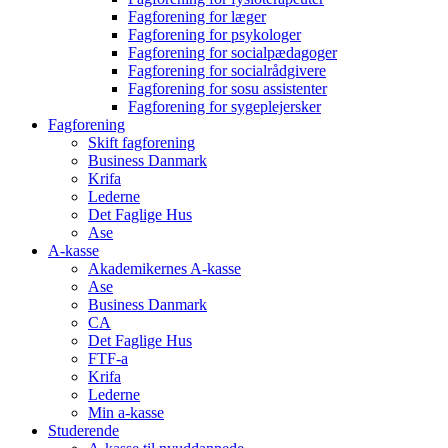
Fagforening for læger
Fagforening for psykologer
Fagforening for socialpædagoger
Fagforening for socialrådgivere
Fagforening for sosu assistenter
Fagforening for sygeplejersker
Fagforening
Skift fagforening
Business Danmark
Krifa
Lederne
Det Faglige Hus
Ase
A-kasse
Akademikernes A-kasse
Ase
Business Danmark
CA
Det Faglige Hus
FTF-a
Krifa
Lederne
Min a-kasse
Studerende