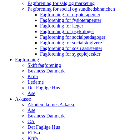
Fagforening for salg og marketing
Fagforening for social og sundhedsbranchen
Fagforening for ergoterapeuter
Fagforening for fysioterapeuter
Fagforening for læger
Fagforening for psykologer
Fagforening for socialpædagoger
Fagforening for socialrådgivere
Fagforening for sosu assistenter
Fagforening for sygeplejersker
Fagforening
Skift fagforening
Business Danmark
Krifa
Lederne
Det Faglige Hus
Ase
A-kasse
Akademikernes A-kasse
Ase
Business Danmark
CA
Det Faglige Hus
FTF-a
Krifa