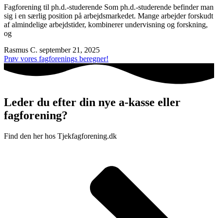
Fagforening til ph.d.-studerende Som ph.d.-studerende befinder man
sig i en særlig position på arbejdsmarkedet. Mange arbejder forskudt
af almindelige arbejdstider, kombinerer undervisning og forskning,
og
Rasmus C.
september 21, 2025
Prøv vores fagforenings beregner!
Leder du efter din nye a-kasse eller
fagforening?
Find den her hos Tjekfagforening.dk