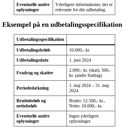
Eventuelle andre
Yderligere informationer, der er
oplysninger
relevante for din udbetaling.
Eksempel på en udbetalingsspecifikation
Udbetalingsspecifikation
Udbetalingsbeløb
10.000,- kr.
Udbetalingsdato
1. juni 2024
2.000,- kr. (skat), 500,-
Fradrag og skatter
kr. (andre fradrag)
1. maj 2024 – 31. maj
Periodedækning
2024
Bruttobeløb og
Brutto: 12.500,- kr.,
nettobeløb
Netto: 10.000,- kr.
Eventuelle andre
Ingen yderligere
oplysninger
oplysninger.