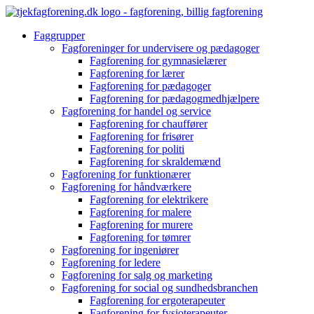
Videre
til
Faggrupper
indhold
Fagforeninger for undervisere og pædagoger
Fagforening for gymnasielærer
Fagforening for lærer
Fagforening for pædagoger
Fagforening for pædagogmedhjælpere
Fagforening for handel og service
Fagforening for chauffører
Fagforening for frisører
Fagforening for politi
Fagforening for skraldemænd
Fagforening for funktionærer
Fagforening for håndværkere
Fagforening for elektrikere
Fagforening for malere
Fagforening for murere
Fagforening for tømrer
Fagforening for ingeniører
Fagforening for ledere
Fagforening for salg og marketing
Fagforening for social og sundhedsbranchen
Fagforening for ergoterapeuter
Fagforening for fysioterapeuter