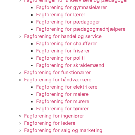
Fagforeninger for undervisere og pædagoger
Fagforening for gymnasielærer
Fagforening for lærer
Fagforening for pædagoger
Fagforening for pædagogmedhjælpere
Fagforening for handel og service
Fagforening for chauffører
Fagforening for frisører
Fagforening for politi
Fagforening for skraldemænd
Fagforening for funktionærer
Fagforening for håndværkere
Fagforening for elektrikere
Fagforening for malere
Fagforening for murere
Fagforening for tømrer
Fagforening for ingeniører
Fagforening for ledere
Fagforening for salg og marketing