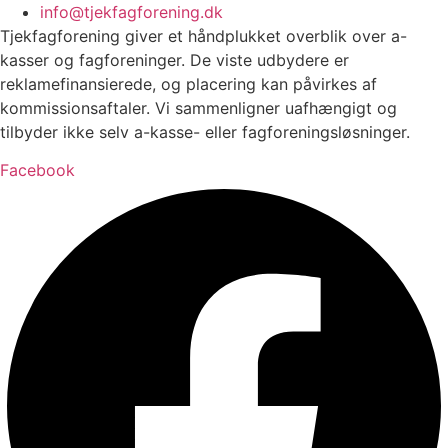
info@tjekfagforening.dk
Tjekfagforening giver et håndplukket overblik over a-
kasser og fagforeninger. De viste udbydere er
reklamefinansierede, og placering kan påvirkes af
kommissionsaftaler. Vi sammenligner uafhængigt og
tilbyder ikke selv a-kasse- eller fagforeningsløsninger.
Facebook