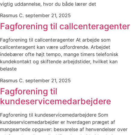
vigtig uddannelse, hvor du både lærer det
Rasmus C.
september 21, 2025
Fagforening til callcenteragenter
Fagforening til callcenteragenter At arbejde som
callcenteragent kan være udfordrende. Arbejdet
indebærer ofte højt tempo, mange timers telefonisk
kundekontakt og skiftende arbejdstider, hvilket kan
belaste
Rasmus C.
september 21, 2025
Fagforening til
kundeservicemedarbejdere
Fagforening til kundeservicemedarbejdere Som
kundeservicemedarbejder er hverdagen præget af
mangeartede opgaver: besvarelse af henvendelser over