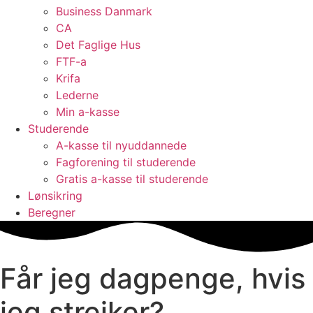
Business Danmark
CA
Det Faglige Hus
FTF-a
Krifa
Lederne
Min a-kasse
Studerende
A-kasse til nyuddannede
Fagforening til studerende
Gratis a-kasse til studerende
Lønsikring
Beregner
Får jeg dagpenge, hvis
jeg strejker?