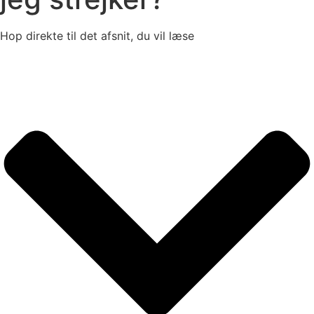
Hop direkte til det afsnit, du vil læse